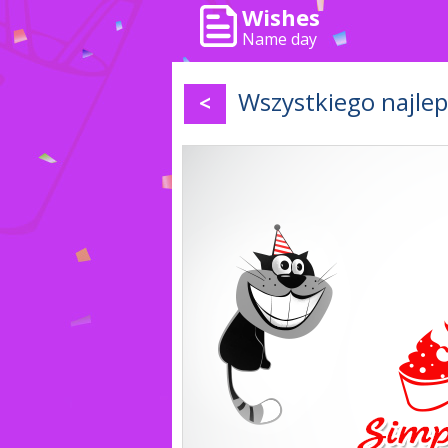
Wishes
Name day
Wszystkiego najlep
<