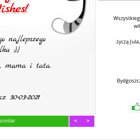
Wszystkieg
wil
życzą Jula
Bydgoszc
similar
<
>