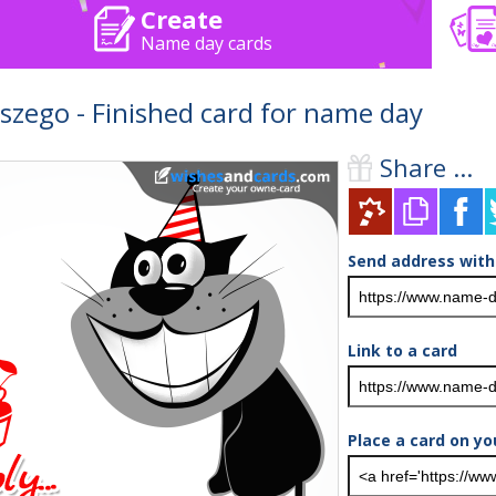
Create
Name day cards
szego - Finished card for name day
Share ...
Send address with
Link to a card
Place a card on yo