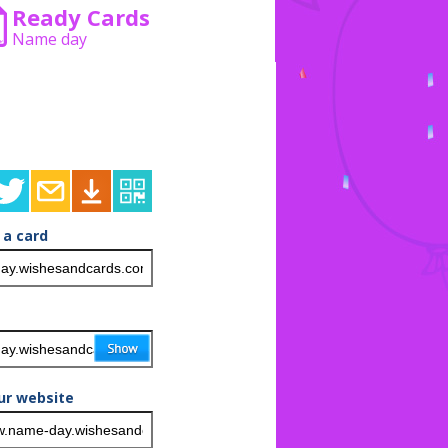
Ready Cards
Name day
 a card
ur website